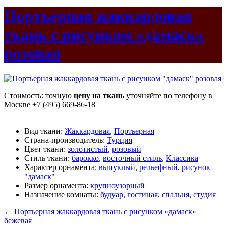
Портьерная жаккардовая
ткань с рисунком «дамаск»
розовая
Стоимость: точную
цену на ткань
уточняйте по телефону в
Москве +7 (495) 669-86-18
Вид ткани:
Жаккардовая
,
Портьерная
Страна-производитель:
Турция
Цвет ткани:
золотистый
,
розовый
Стиль ткани:
барокко
,
восточный стиль
,
Классика
Характер орнамента:
выпуклый
,
рельефный
,
рисунок
"дамаск"
Размер орнамента:
крупноузорный
Назначение комнаты:
будуар
,
гостиная
,
спальня
,
студия
←
Портьерная жаккардовая ткань с рисунком «дамаск»
бежевая