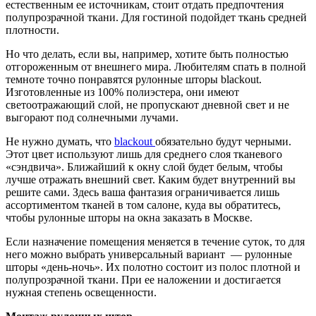
естественным ее источникам, стоит отдать предпочтения
полупрозрачной ткани. Для гостиной подойдет ткань средней
плотности.
Но что делать, если вы, например, хотите быть полностью
отгороженным от внешнего мира. Любителям спать в полной
темноте точно понравятся рулонные шторы blackout.
Изготовленные из 100% полиэстера, они имеют
светоотражающий слой, не пропускают дневной свет и не
выгорают под солнечными лучами.
Не нужно думать, что
blackout
обязательно будут черными.
Этот цвет используют лишь для среднего слоя тканевого
«сэндвича». Ближайший к окну слой будет белым, чтобы
лучше отражать внешний свет. Каким будет внутренний вы
решите сами. Здесь ваша фантазия ограничивается лишь
ассортиментом тканей в том салоне, куда вы обратитесь,
чтобы рулонные шторы на окна заказать в Москве.
Если назначение помещения меняется в течение суток, то для
него можно выбрать универсальный вариант — рулонные
шторы «день-ночь». Их полотно состоит из полос плотной и
полупрозрачной ткани. При ее наложении и достигается
нужная степень освещенности.