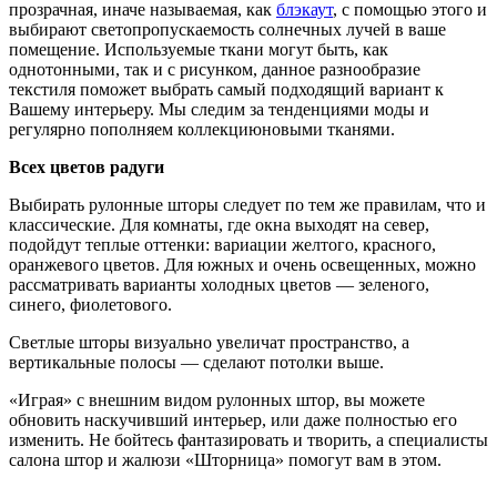
прозрачная, иначе называемая, как
блэкаут
, с помощью этого и
выбирают светопропускаемость солнечных лучей в ваше
помещение. Используемые ткани могут быть, как
однотонными, так и с рисунком, данное разнообразие
текстиля поможет выбрать самый подходящий вариант к
Вашему интерьеру. Мы следим за тенденциями моды и
регулярно пополняем коллекциюновыми тканями.
Всех цветов радуги
Выбирать рулонные шторы следует по тем же правилам, что и
классические. Для комнаты, где окна выходят на север,
подойдут теплые оттенки: вариации желтого, красного,
оранжевого цветов. Для южных и очень освещенных, можно
рассматривать варианты холодных цветов — зеленого,
синего, фиолетового.
Светлые шторы визуально увеличат пространство, а
вертикальные полосы — сделают потолки выше.
«Играя» с внешним видом рулонных штор, вы можете
обновить наскучивший интерьер, или даже полностью его
изменить. Не бойтесь фантазировать и творить, а специалисты
салона штор и жалюзи «Шторница» помогут вам в этом.