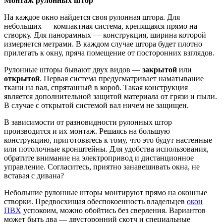
Монтаж рулонных штор
На каждое окно найдется своя рулонная штора. Для
небольших — компактная система, крепящаяся прямо на
створку. Для панорамных — конструкция, ширина которой
измеряется метрами. В каждом случае штора будет плотно
прилегать к окну, пряча помещение от посторонних взглядов.
Рулонные шторы бывают двух видов —
закрытой
или
открытой
. Первая система предусматривает наматывание
ткани на вал, спрятанный в короб. Такая конструкция
является дополнительной защитой материала от грязи и пыли.
В случае с открытой системой вал ничем не защищен.
В зависимости от разновидности рулонных штор
производится и их монтаж. Решаясь на большую
конструкцию, приготовьтесь к тому, что это будут настенные
или потолочные кронштейны. Для удобства использования,
обратите внимание на электропривод и дистанционное
управление. Согласитесь, приятно занавешивать окна, не
вставая с дивана?
Небольшие рулонные шторы монтируют прямо на оконные
створки. Предвосхищая обеспокоенность владельцев
окон
ПВХ
успокоим, можно обойтись без сверления. Вариантов
может быть два — двусторонний скотч и специальные